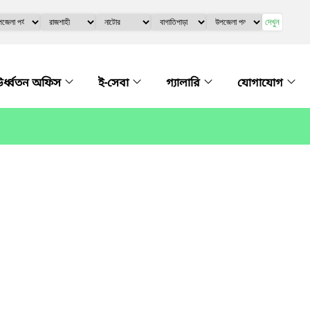
দেখুন
র্ধ্বতন অফিস
ই-সেবা
গ্যালারি
যোগাযোগ