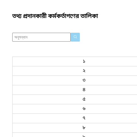
তথ্য প্রদানকারী কর্মকর্তাগণের তালিকা
১
২
৩
৪
৫
৬
৭
৮