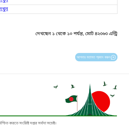
েখুন
েখুন
দেখছেন ১ থেকে ১০ পর্যন্ত, মোট ৪২৩৬৩ এন্ট্রি
আপনার মতামত প্রদান করুন
চিত করতে সংশ্লিষ্ট দপ্তর সর্বদা সচেষ্ট।