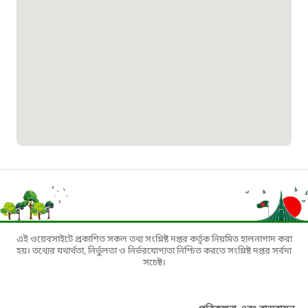
০১৯০৮৮৮৮৮৮৮
মাদকদ্রব্য নিয়ন্ত্রণ হটলাইন
১৬১১৩
জরুরী অভ্যন্তরীণ নৌ-পরিবহন হটলাইন
১৬৪৪৫
পাসপোর্ট বাতায়ন হটলাইন
এই ওয়েবসাইটে প্রকাশিত সকল তথ্য সংশ্লিষ্ট দপ্তর কর্তৃক নিয়মিত হালনাগাদ করা
১৬১৭১
হয়। তথ্যের যথার্থতা, নির্ভুলতা ও নির্ভরযোগ্যতা নিশ্চিত করতে সংশ্লিষ্ট দপ্তর সর্বদা
সচেষ্ট।
বাংলাদেশ মুক্তিযোদ্ধা কল্যাণ ট্রাস্ট