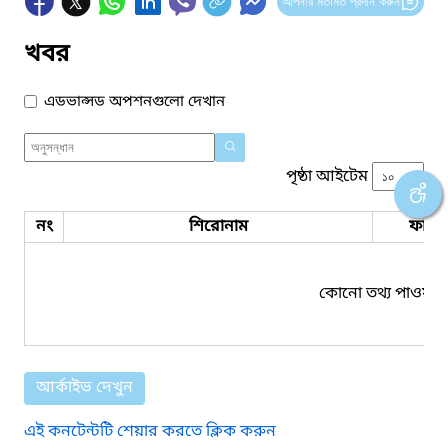
আপনার মতামত প্রদান করুন
খবর
এডভান্সড অপশনগুলো দেখান
পৃষ্ঠা আইটেম
নং
শিরোনাম
ফাইল
কোনো তথ্য পাওয়া য
আর্কাইভ দেখুন
এই কনটেন্টটি শেয়ার করতে ক্লিক করুন