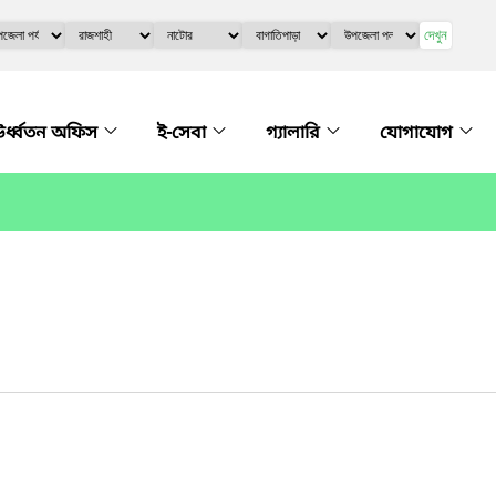
দেখুন
র্ধ্বতন অফিস
ই-সেবা
গ্যালারি
যোগাযোগ